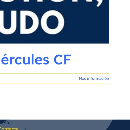
ércules CF
Más información
Contacta