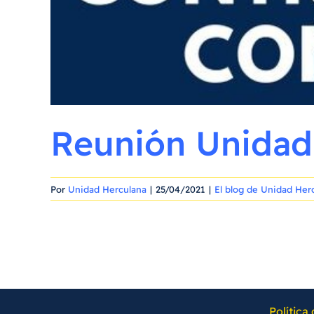
Reunión Unidad 
Por
Unidad Herculana
|
25/04/2021
|
El blog de Unidad Her
Política