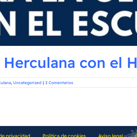
Herculana con el H
culana
,
Uncategorized
|
2 Comentarios
 de privacidad
Política de cookies
Aviso legal