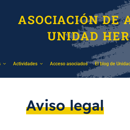
ASOCIACIÓN DE 
UNIDAD HE
s
Actividades
Acceso asociados
El blog de Unida
Aviso legal