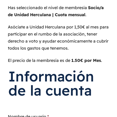
Has seleccionado el nivel de membresía
Socio/a
de Unidad Herculana | Cuota mensual
.
Acceso asociados
Asóciate a Unidad Herculana por 1,50€ al mes para
participar en el rumbo de la asociación, tener
El blog de Unidad Herculana
derecho a voto y ayudar económicamente a cubrir
todos los gastos que tenemos.
Preguntas frecuentes
El precio de la membresía es de
1.50€ por Mes
.
Información
de la cuenta
Nombre de usuario
*