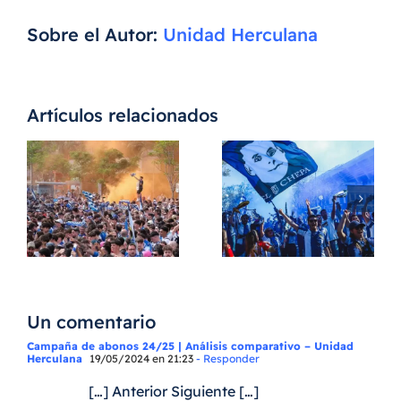
Sobre el Autor:
Unidad Herculana
Artículos relacionados
El
a
Hércules
CF
Patiment
existe a
&
pesar de
Sentime
s
Enrique
tivo
Ortiz.
Un comentario
Campaña de abonos 24/25 | Análisis comparativo – Unidad
Herculana
19/05/2024 en 21:23
- Responder
[…] Anterior Siguiente […]