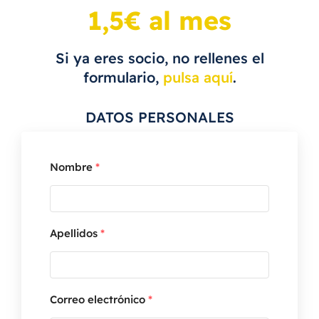
1,5€ al mes
Acceso asociados
Si ya eres socio, no rellenes el
formulario,
pulsa aquí
.
El blog de Unidad Herculana
DATOS PERSONALES
Preguntas frecuentes
Nombre
*
Apellidos
*
Correo electrónico
*