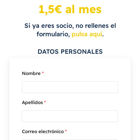
1,5€ al mes
Acceso asociados
Si ya eres socio, no rellenes el
formulario,
pulsa aquí
.
El blog de Unidad Herculana
DATOS PERSONALES
Preguntas frecuentes
Nombre
*
Apellidos
*
Correo electrónico
*